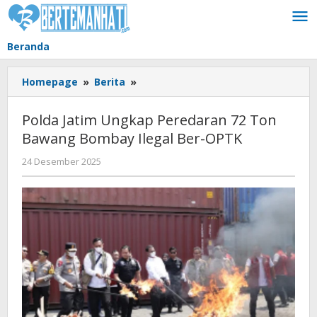
Lewati
ke
konten
Beranda
Polda
Homepage
»
Berita
»
Jatim
Ungkap
Polda Jatim Ungkap Peredaran 72 Ton
Peredaran
Bawang Bombay Ilegal Ber-OPTK
72
Ton
oleh
24 Desember 2025
Bawang
BangAdmin
Bombay
Ilegal
Ber-
OPTK