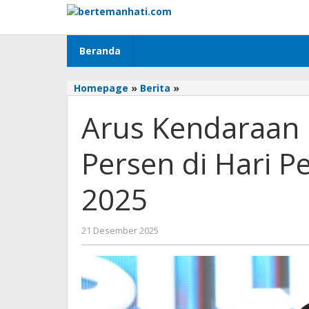
Lewati
ke
konten
Beranda
Arus
Homepage
»
Berita
»
Kendaraan
Arus Kendaraan K
Keluar
Jakarta
Naik
Persen di Hari P
9,2
Persen
2025
di
Hari
Pertama
oleh
21 Desember 2025
Operasi
BangAdmin
Lilin
2025