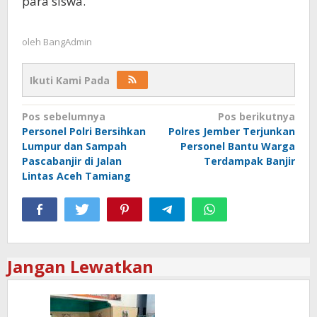
para siswa.
oleh
BangAdmin
Ikuti Kami Pada
Navigasi
Pos sebelumnya
Pos berikutnya
Personel Polri Bersihkan
Polres Jember Terjunkan
pos
Lumpur dan Sampah
Personel Bantu Warga
Pascabanjir di Jalan
Terdampak Banjir
Lintas Aceh Tamiang
Jangan Lewatkan