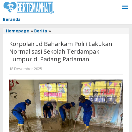
Lewati
ke
konten
Beranda
Korpolairud
Homepage
»
Berita
»
Baharkam
Korpolairud Baharkam Polri Lakukan
Polri
Lakukan
Normalisasi Sekolah Terdampak
Normalisasi
Lumpur di Padang Pariaman
Sekolah
Terdampak
oleh
18 Desember 2025
BangAdmin
Lumpur
di
Padang
Pariaman