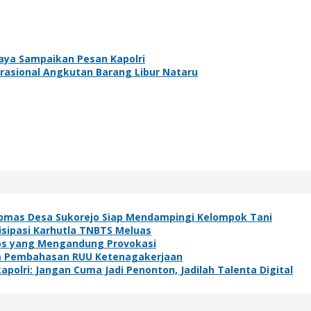
baya Sampaikan Pesan Kapolri
rasional Angkutan Barang Libur Nataru
bmas Desa Sukorejo Siap Mendampingi Kelompok Tani
isipasi Karhutla TNBTS Meluas
os yang Mengandung Provokasi
lam Pembahasan RUU Ketenagakerjaan
polri: Jangan Cuma Jadi Penonton, Jadilah Talenta Digital