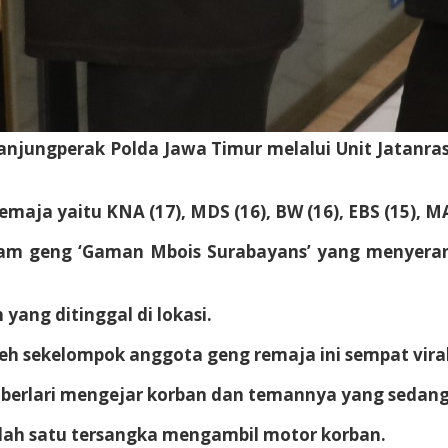
njungperak Polda Jawa Timur melalui Unit Jatanra
aja yaitu KNA (17), MDS (16), BW (16), EBS (15), MA
am geng ‘Gaman Mbois Surabayans’ yang menyeran
yang ditinggal di lokasi.
eh sekelompok anggota geng remaja ini sempat viral
berlari mengejar korban dan temannya yang sedan
alah satu tersangka mengambil motor korban.