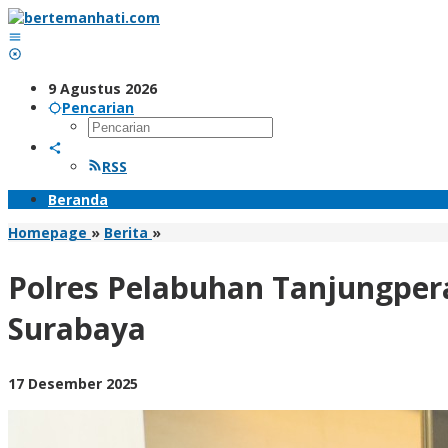
Lewati
ke
konten
9 Agustus 2026
Pencarian
RSS
Beranda
Polres
Homepage
»
Berita
»
Pelabuhan
Tanjungperak
Polres Pelabuhan Tanjungpe
Amankan
Remaja
Surabaya
Bersajam
Begal
Motor
oleh
17 Desember 2025
di
BangAdmin
Bulak
Surabaya