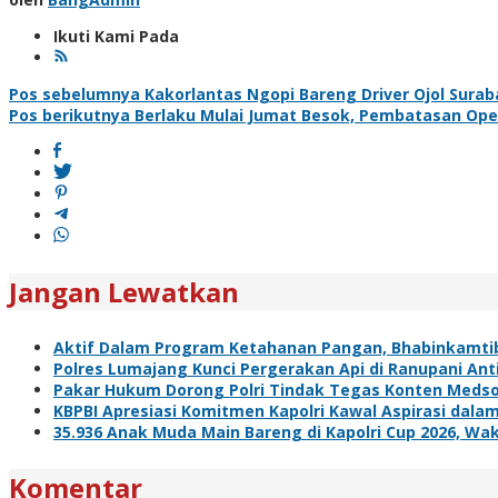
Ikuti Kami Pada
Navigasi
Pos sebelumnya
Kakorlantas Ngopi Bareng Driver Ojol Sura
Pos berikutnya
Berlaku Mulai Jumat Besok, Pembatasan Ope
pos
Jangan Lewatkan
Aktif Dalam Program Ketahanan Pangan, Bhabinkamti
Polres Lumajang Kunci Pergerakan Api di Ranupani Ant
Pakar Hukum Dorong Polri Tindak Tegas Konten Meds
KBPBI Apresiasi Komitmen Kapolri Kawal Aspirasi da
35.936 Anak Muda Main Bareng di Kapolri Cup 2026, Waka
Komentar