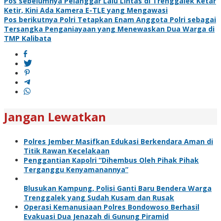
Navigasi
Pos sebelumnya
Pelanggar Lalu Lintas di Trenggalek Ketar
Ketir, Kini Ada Kamera E-TLE yang Mengawasi
pos
Pos berikutnya
Polri Tetapkan Enam Anggota Polri sebagai
Tersangka Penganiayaan yang Menewaskan Dua Warga di
TMP Kalibata
Jangan Lewatkan
Polres Jember Masifkan Edukasi Berkendara Aman di
Titik Rawan Kecelakaan
Penggantian Kapolri “Dihembus Oleh Pihak Pihak
Terganggu Kenyamanannya”
Blusukan Kampung, Polisi Ganti Baru Bendera Warga
Trenggalek yang Sudah Kusam dan Rusak
Operasi Kemanusiaan Polres Bondowoso Berhasil
Evakuasi Dua Jenazah di Gunung Piramid