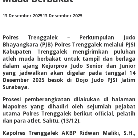
Atlet
Muda
Berbakat
oleh
13 Desember 2025
13 Desember 2025
BangAdmin
Polres Trenggalek – Perkumpulan Judo
Bhayangkara (PJB) Polres Trenggalek melalui PJSI
Kabupaten Trenggalek mengirimkan puluhan
atleh muda berbakat untuk tampil dan berlaga
dalam ajang Kejurprov Judo Senior dan Junior
yang jadwalkan akan digelar pada tanggal 14
Desember 2025 besok di Dojo Judo PJSI Jatim
Surabaya.
Prosesi pemberangkatan dilakukan di halaman
Mapolres yang dihadiri oleh sejumlah pejabat
utama Polres Trenggalek berikut official, pelatih
dan para atlet. Sabtu, (13/12).
Kapolres Trenggalek AKBP Ridwan Maliki, S.H.,