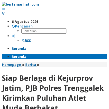
Lewati
ke
konten
6 Agustus 2026
Pencarian
RSS
Beranda
Beranda
Siap
Homepage
»
Berita
»
Berlaga
di
Siap Berlaga di Kejurprov
Kejurprov
Jatim,
Jatim, PJB Polres Trenggalek
PJB
Polres
Kirimkan Puluhan Atlet
Trenggalek
Kirimkan
Muda Berbakat
Puluhan