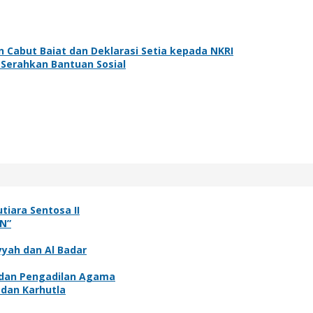
n Cabut Baiat dan Deklarasi Setia kepada NKRI
Serahkan Bantuan Sosial
tiara Sentosa II
N”
yyah dan Al Badar
 dan Pengadilan Agama
 dan Karhutla