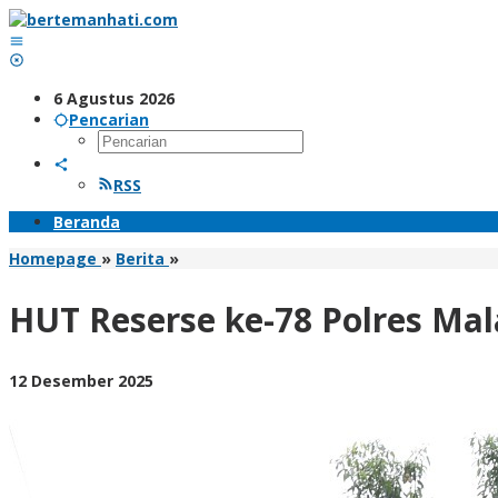
Lewati
ke
konten
6 Agustus 2026
Pencarian
RSS
Beranda
HUT
Homepage
»
Berita
»
Reserse
ke-
HUT Reserse ke-78 Polres Ma
78
Polres
Malang
oleh
12 Desember 2025
Gelar
BangAdmin
Santunan
Anak
Yatim
dan
Baksos