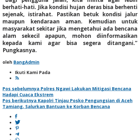
berhati-hati. Jika kondisi hujan deras bisa berhenti
sejenak, istirahat. Pastikan betuk kondisi jalur
maupun kendaraan aman. Kemudian untuk
masyarakat sekitar jika mengetahui ada bencana
alam sekecil apapun, mohon diinformasikan
kepada kami agar bisa segera ditangani.”
Pungkasnya.
oleh
BangAdmin
Ikuti Kami Pada
Navigasi
Pos sebelumnya
Polres Ngawi Lakukan Mitigasi Bencana
Hadapi Cuaca Ekstrem
pos
Pos berikutnya
Kapolri Tinjau Posko Pengungsian di Aceh
Tamiang, Salurkan Bantuan ke Korban Bencana