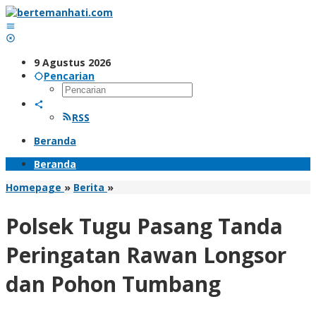
Lewati
ke
konten
9 Agustus 2026
Pencarian
RSS
Beranda
Beranda
Polsek
Homepage
»
Berita
»
Tugu
Pasang
Polsek Tugu Pasang Tanda
Tanda
Peringatan
Peringatan Rawan Longsor
Rawan
Longsor
dan Pohon Tumbang
dan
Pohon
Tumbang