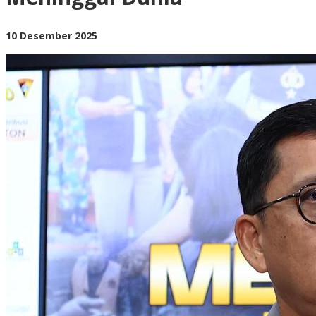
965
Warga
Meninggal
oleh
10 Desember 2025
Dunia
BangAdmin