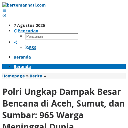
Lewati
ke
konten
7 Agustus 2026
Pencarian
RSS
Beranda
Beranda
Polri
Homepage
»
Berita
»
Ungkap
Dampak
Polri Ungkap Dampak Besar
Besar
Bencana
Bencana di Aceh, Sumut, dan
di
Aceh,
Sumbar: 965 Warga
Sumut,
dan
Meninggal Dunia
Sumbar: