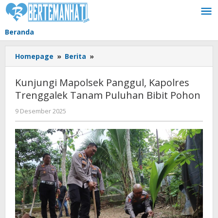
Lewati
ke
konten
Beranda
Kunjungi
Homepage
»
Berita
»
Mapolsek
Panggul,
Kunjungi Mapolsek Panggul, Kapolres
Kapolres
Trenggalek Tanam Puluhan Bibit Pohon
Trenggalek
Tanam
oleh
9 Desember 2025
Puluhan
BangAdmin
Bibit
Pohon