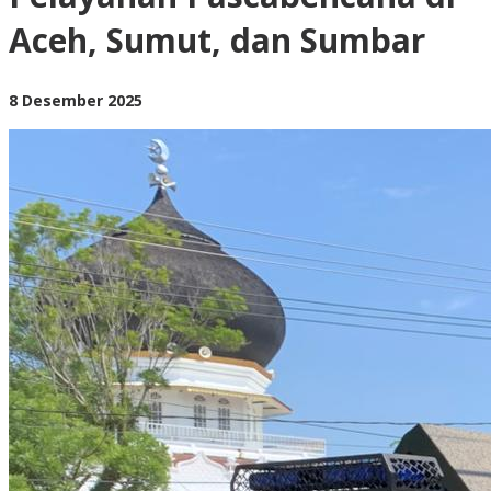
Pelayanan
Aceh, Sumut, dan Sumbar
Pascabencana
di
Aceh,
Sumut,
oleh
8 Desember 2025
dan
BangAdmin
Sumbar