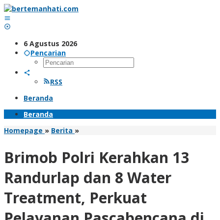
Lewati
ke
konten
6 Agustus 2026
Pencarian
RSS
Beranda
Beranda
Brimob
Homepage
»
Berita
»
Polri
Kerahkan
Brimob Polri Kerahkan 13
13
Randurlap
Randurlap dan 8 Water
dan
8
Treatment, Perkuat
Water
Treatment,
Pelayanan Pascabencana di
Perkuat