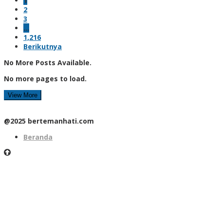
1
2
3
…
1,216
Berikutnya
No More Posts Available.
No more pages to load.
View More
@2025 bertemanhati.com
Beranda