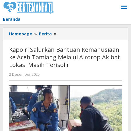
Lewati
ke
konten
Beranda
Kapolri
Homepage
»
Berita
»
Salurkan
Bantuan
Kapolri Salurkan Bantuan Kemanusiaan
Kemanusiaan
ke Aceh Tamiang Melalui Airdrop Akibat
ke
Lokasi Masih Terisolir
Aceh
Tamiang
oleh
2 Desember 2025
Melalui
BangAdmin
Airdrop
Akibat
Lokasi
Masih
Terisolir